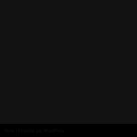
Neve
| Propulsé par
WordPress